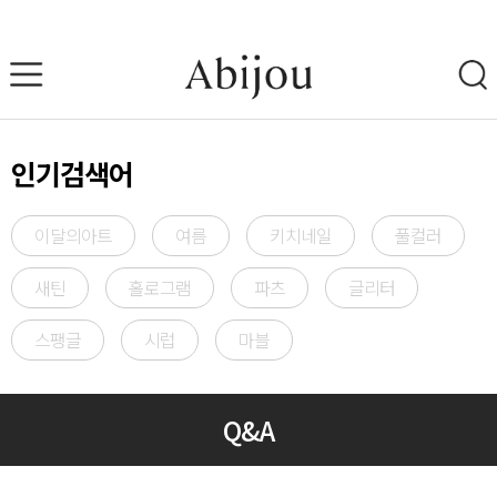
인기검색어
이달의아트
여름
키치네일
풀컬러
새틴
홀로그램
파츠
글리터
스팽글
시럽
마블
Q&A