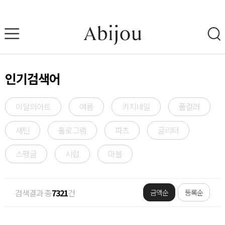
인기검색어
이달의아트
여름
키치네일
풀컬러
새틴
홀로그램
파츠
글리터
스팽글
시럽
마블
검색결과 총
7321
건
금액순
등록순