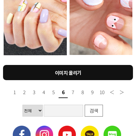
이미지 올리기
1
2
3
4
5
6
7
8
9
10
＜
＞
검색