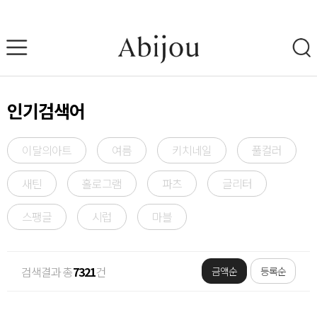
인기검색어
이달의아트
여름
키치네일
풀컬러
새틴
홀로그램
파츠
글리터
스팽글
시럽
마블
검색결과 총
7321
건
금액순
등록순